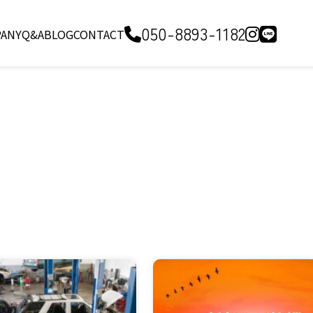
050-8893-1182
ANY
Q&A
BLOG
CONTACT