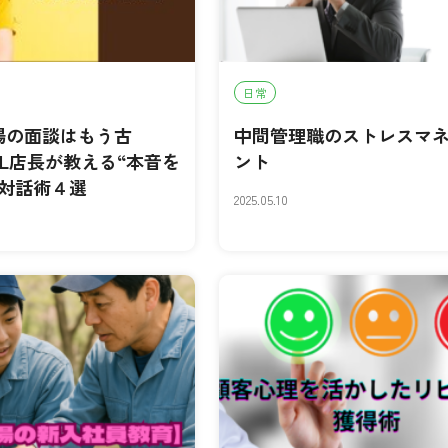
日常
場の面談はもう古
中間管理職のストレスマ
EAL店長が教える“本音を
ント
”対話術４選
2025.05.10